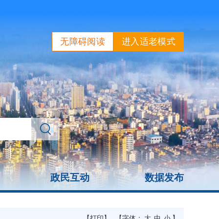
无障碍阅读
进入适老模式
政民互动
数据发布
【打印】
【字体：
大
中
小
】