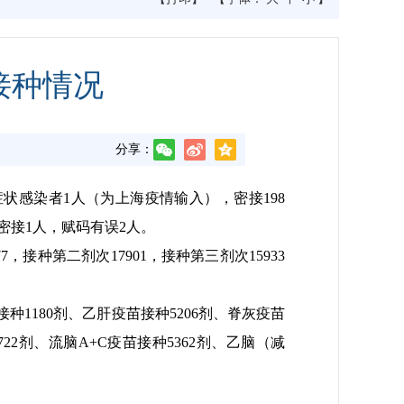
苗接种情况
分享：
无症状感染者1人（为上海疫情输入），密接198
密接1人，赋码有误2人。
，接种第二剂次17901，接种第三剂次15933
接种1180剂、乙肝疫苗接种5206剂、脊灰疫苗
722剂、流脑A+C疫苗接种5362剂、乙脑（减