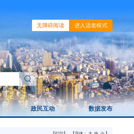
无障碍阅读
进入适老模式
政民互动
数据发布
【打印】
【字体：
大
中
小
】