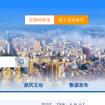
无障碍阅读
进入适老模式
政民互动
数据发布
【打印】
【字体：
大
中
小
】