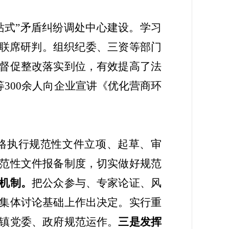
一站式”矛盾纠纷调处中心建设。学习
期联席研判。
组织
纪委、三资
等
部门
督促整改落实到位，有效提高了法
等
300余人
向企业宣讲《优化营商环
格执行规范性文件立项、起草、审
范性文件报备制度，切实做好规范
机制。
把公众参与、专家论证、风
集体讨论基础上作出决定。实行重
镇党委、政府规范运作。
三是发挥