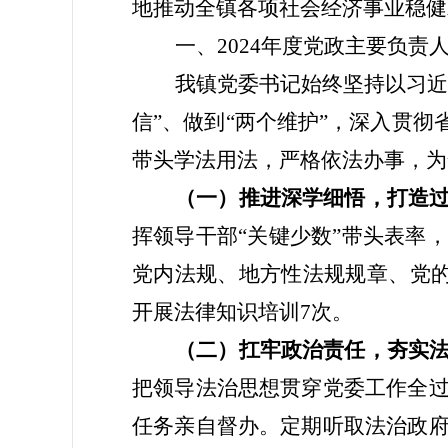
地推动全镇各项社会经济事业稳健
一
、
2024年度
党政主要负责
我镇党委书记始终坚持以习
信”、做到“两个维护”，深入贯彻
带头学法用法，严格依法办事，为
（一）推进深学细悟，打造
挥领导干部
“关键少数”带头表率
党内法规、地方性法规规章、党的
开展法律知识培训
7
次。
（二）扛牢政治责任，夯实
把领导法治思想贯穿党委工作全
任务亲自督办
。
定期听取法治政