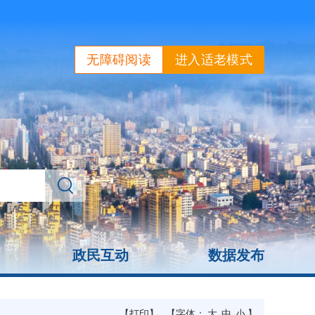
无障碍阅读
进入适老模式
政民互动
数据发布
【打印】
【字体：
大
中
小
】