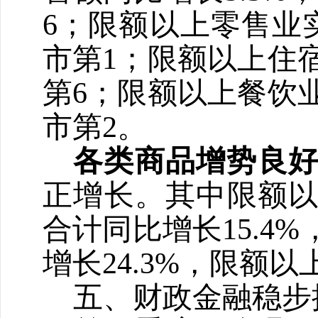
6
；
限额以上零售业
市第
1
；
限额以上住
第
6
；
限额以上餐饮
市第
2
。
各类商品增势良
正增长。其中限额
合计同比增长
15.4%
增长
24.3%
，限额以
五、财政金融稳步