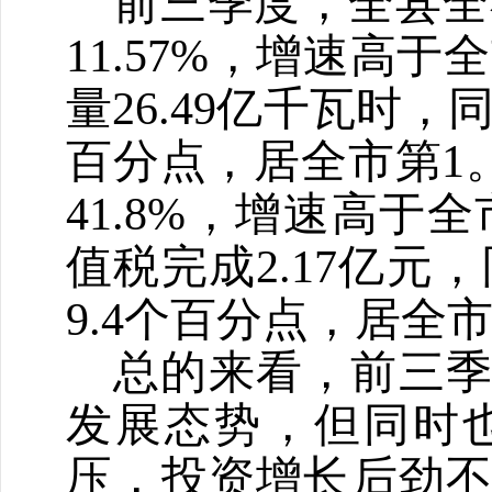
前三季度，全县全
11.57%
，增速高于全
量
26.49
亿千瓦时，
百分点，居全市第
1
41.8%
，增速高于全
值税完成
2.17
亿元，
9.4
个百分点，居全
总的来看，前三
发展态势，但同时
压，投资增长后劲