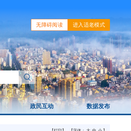
无障碍阅读
进入适老模式
政民互动
数据发布
【打印】
【字体：
大
中
小
】