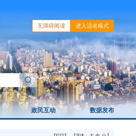
无障碍阅读
进入适老模式
政民互动
数据发布
【打印】
【字体：
大
中
小
】