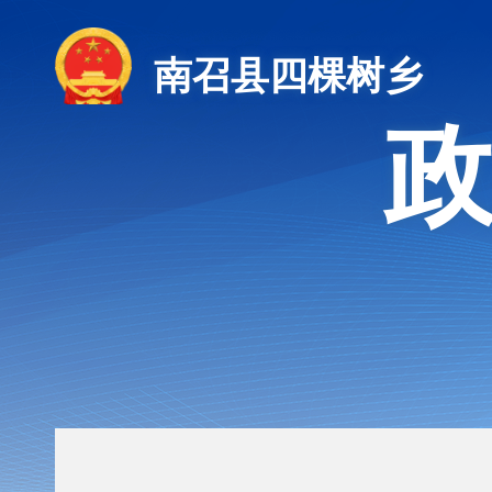
南召县四棵树乡