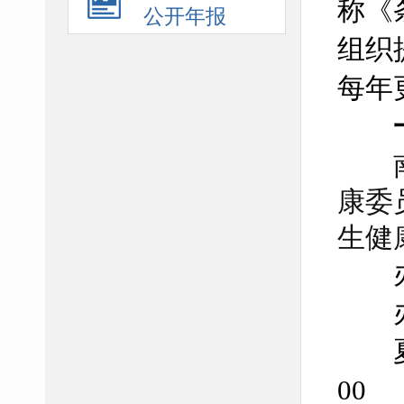
称《
公开年报
组织
每年
康委
生健
办
办
夏
00