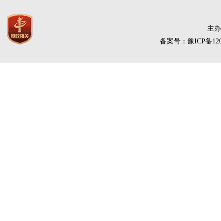
依申
主办
备案号：豫ICP备120
遵循
《条
会主
署，
对
本机