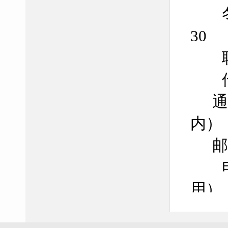
冬
30
联
传
通
内）
邮
电
用）
依